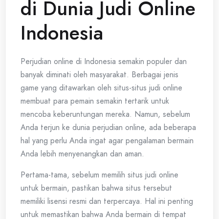
di Dunia Judi Online
Indonesia
Perjudian online di Indonesia semakin populer dan
banyak diminati oleh masyarakat. Berbagai jenis
game yang ditawarkan oleh situs-situs judi online
membuat para pemain semakin tertarik untuk
mencoba keberuntungan mereka. Namun, sebelum
Anda terjun ke dunia perjudian online, ada beberapa
hal yang perlu Anda ingat agar pengalaman bermain
Anda lebih menyenangkan dan aman.
Pertama-tama, sebelum memilih situs judi online
untuk bermain, pastikan bahwa situs tersebut
memiliki lisensi resmi dan terpercaya. Hal ini penting
untuk memastikan bahwa Anda bermain di tempat