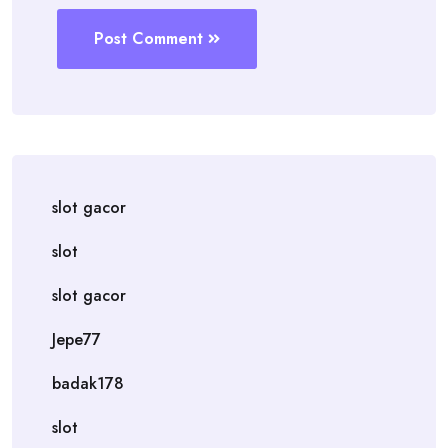
Post Comment
slot gacor
slot
slot gacor
Jepe77
badak178
slot