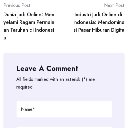
Post
Previous Post
Next Post
Dunia Judi Online: Men
Industri Judi Online di I
navigation
yelami Ragam Permain
ndonesia: Mendomina
an Taruhan di Indonesi
si Pasar Hiburan Digita
a
l
Leave A Comment
All fields marked with an asterisk (*) are
required