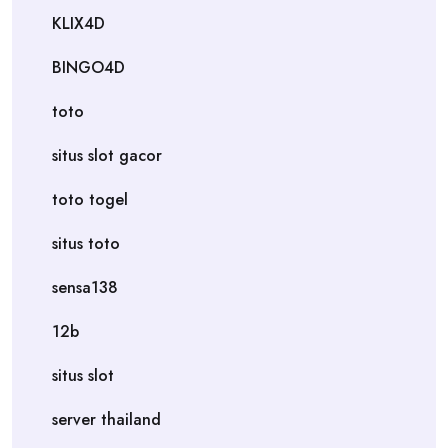
KLIX4D
BINGO4D
toto
situs slot gacor
toto togel
situs toto
sensa138
12b
situs slot
server thailand