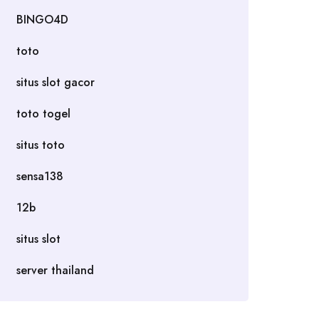
BINGO4D
toto
situs slot gacor
toto togel
situs toto
sensa138
12b
situs slot
server thailand