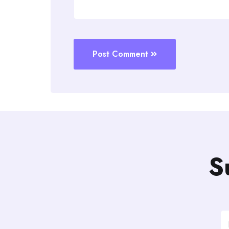
Post Comment
S