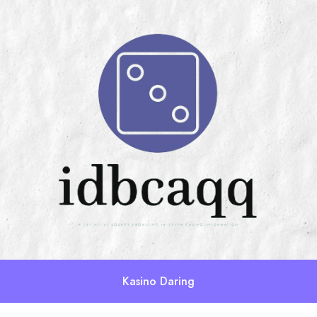
Kasino Daring