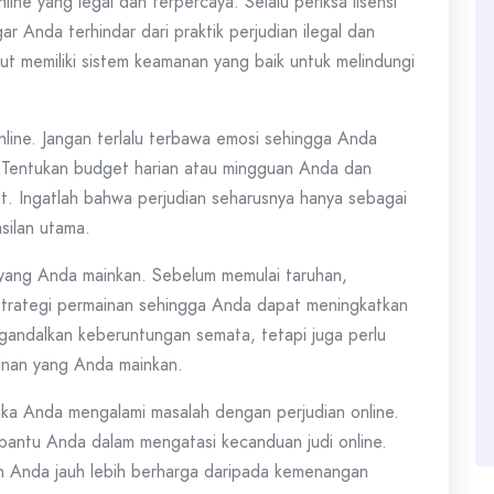
line yang legal dan terpercaya. Selalu periksa lisensi
gar Anda terhindar dari praktik perjudian ilegal dan
ebut memiliki sistem keamanan yang baik untuk melindungi
nline. Jangan terlalu terbawa emosi sehingga Anda
 Tentukan budget harian atau mingguan Anda dan
but. Ingatlah bahwa perjudian seharusnya hanya sebagai
silan utama.
 yang Anda mainkan. Sebelum memulai taruhan,
 strategi permainan sehingga Anda dapat meningkatkan
andalkan keberuntungan semata, tetapi juga perlu
inan yang Anda mainkan.
ika Anda mengalami masalah dengan perjudian online.
bantu Anda dalam mengatasi kecanduan judi online.
n Anda jauh lebih berharga daripada kemenangan