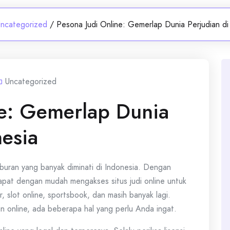
ncategorized
/
Pesona Judi Online: Gemerlap Dunia Perjudian di
Uncategorized
ne: Gemerlap Dunia
nesia
 hiburan yang banyak diminati di Indonesia. Dengan
apat dengan mudah mengakses situs judi online untuk
, slot online, sportsbook, dan masih banyak lagi.
n online, ada beberapa hal yang perlu Anda ingat.